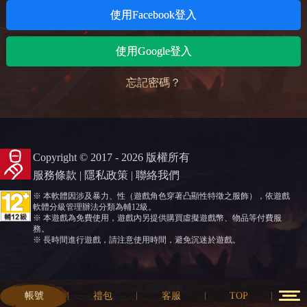
使用Facebook登入
使用Google登入
忘記密碼？
Copyright © 2017 - 2026 版權所有
服務條款
|
隱私政策
|
聯絡我們
※ 本軟體因涉及暴力、性（遊戲角色穿著凸顯性特徵之服飾），依遊戲
軟體分級管理辦法分類為輔12級。
※ 本遊戲為免費使用，遊戲內另提供購買虛擬遊戲幣、物品等付費服
務。
※ 長時間進行遊戲，請注意使用時間，避免沉迷於遊戲。
帳號
禮包
客服
TOP
12