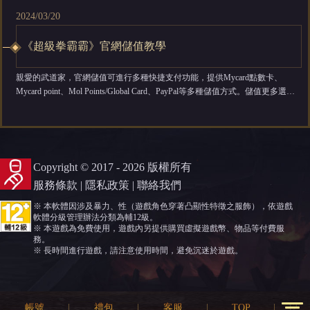
2024/03/20
《超級拳霸霸》官網儲值教學
親愛的武道家，官網儲值可進行多種快捷支付功能，提供Mycard點數卡、
Mycard point、Mol Points/Global Card、PayPal等多種儲值方式。儲值更多選
擇、更加優惠方便 官網儲值步驟： 一、官網儲值地址：>>> 點 擊 前 往<<<
...
Copyright © 2017 - 2026 版權所有
服務條款
|
隱私政策
|
聯絡我們
※ 本軟體因涉及暴力、性（遊戲角色穿著凸顯性特徵之服飾），依遊戲
軟體分級管理辦法分類為輔12級。
※ 本遊戲為免費使用，遊戲內另提供購買虛擬遊戲幣、物品等付費服
務。
※ 長時間進行遊戲，請注意使用時間，避免沉迷於遊戲。
帳號
禮包
客服
TOP
12