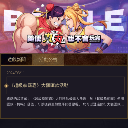
遊戲新聞
活動公告
2024/03/11
《超級拳霸霸》大額匯款活動
親愛的武道家： 《超級拳霸霸》大額匯款優惠大放送！玩《超級拳霸霸》使用
匯款（轉帳）儲值，可以獲得更加豐厚的獎勵喔。 您可以透過銀行大額匯款
（轉帳）服務進行儲值，客服人員將在確認您的款項後於一個工作日內為您發
放遊戲幣~ 【支援匯款方式】 銀行匯款 銀行轉帳 優惠福利如圖所示內容，歡
迎使用匯款服務喔！ ...