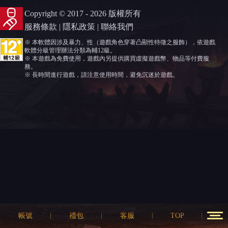
Copyright © 2017 - 2026 版權所有
服務條款
|
隱私政策
|
聯絡我們
※ 本軟體因涉及暴力、性（遊戲角色穿著凸顯性特徵之服飾），依遊戲
軟體分級管理辦法分類為輔12級。
※ 本遊戲為免費使用，遊戲內另提供購買虛擬遊戲幣、物品等付費服
務。
※ 長時間進行遊戲，請注意使用時間，避免沉迷於遊戲。
帳號
禮包
客服
TOP
12