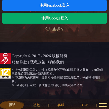
使用Facebook登入
使用Google登入
忘記密碼？
Copyright © 2017 - 2026 版權所有
服務條款
|
隱私政策
|
聯絡我們
※ 本軟體因涉及暴力、性（遊戲角色穿著凸顯性特徵之服飾），依遊戲
軟體分級管理辦法分類為輔12級。
※ 本遊戲為免費使用，遊戲內另提供購買虛擬遊戲幣、物品等付費服
務。
※ 長時間進行遊戲，請注意使用時間，避免沉迷於遊戲。
帳號
禮包
客服
TOP
12