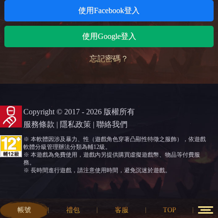
使用Facebook登入
使用Google登入
忘記密碼？
Copyright © 2017 - 2026 版權所有
服務條款
|
隱私政策
|
聯絡我們
※ 本軟體因涉及暴力、性（遊戲角色穿著凸顯性特徵之服飾），依遊戲
軟體分級管理辦法分類為輔12級。
※ 本遊戲為免費使用，遊戲內另提供購買虛擬遊戲幣、物品等付費服
務。
※ 長時間進行遊戲，請注意使用時間，避免沉迷於遊戲。
帳號
禮包
客服
TOP
12